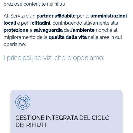
preziose contenute nei rifiuti.
Ati Servizi è un
partner affidabile
per le
amministrazioni
locali
e per i
cittadini
, contribuendo attivamente alla
protezione
e
salvaguardia
dell'
ambiente
nonché al
miglioramento della
qualità della vita
nelle aree in cui
operiamo.
I principali servizi che proponiamo:
GESTIONE INTEGRATA DEL CICLO
DEI RIFIUTI
ATI è in grado di offrire una gestione Full