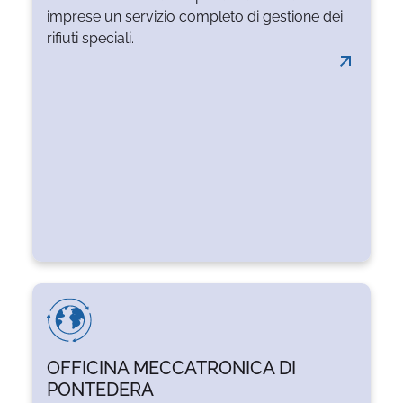
raccolta, trasporto e smaltimento dei rifiuti
imprese un servizio completo di gestione dei
speciali per le imprese, garantendo un
rifiuti speciali.
servizio efficiente e rispettoso ...
LEGGI TUTTO
OFFICINA MECCATRONICA DI
PONTEDERA
Da una difficoltà del mercato una nuova