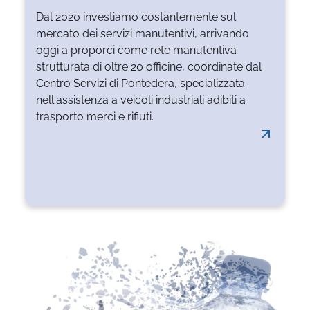
opportunità di business tramutata in 3
Dal 2020 investiamo costantemente sul
anni in un caso di successo.Un percorso
mercato dei servizi manutentivi, arrivando
che in tre step ha portato l’officina a ...
oggi a proporci come rete manutentiva
strutturata di oltre 20 officine, coordinate dal
Centro Servizi di Pontedera, specializzata
nell'assistenza a veicoli industriali adibiti a
LEGGI TUTTO
trasporto merci e rifiuti.