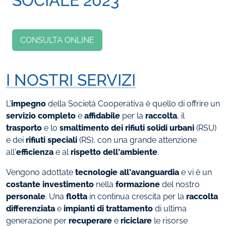
SOCIALE 2023
CONSULTA ONLINE
I NOSTRI SERVIZI
L'
impegno
della Società Cooperativa è quello di offrire un
servizio completo
e
affidabile
per la
raccolta
, il
trasporto
e lo
smaltimento dei rifiuti solidi urbani
(RSU)
e dei
rifiuti speciali
(RS), con una grande attenzione
all'
efficienza
e al
rispetto dell'ambiente
.
Vengono adottate
tecnologie all'avanguardia
e vi è un
costante investimento
nella
formazione
del nostro
personale
. Una
flotta
in continua crescita per la
raccolta
differenziata
e
impianti di trattamento
di ultima
generazione per
recuperare
e
riciclare
le risorse